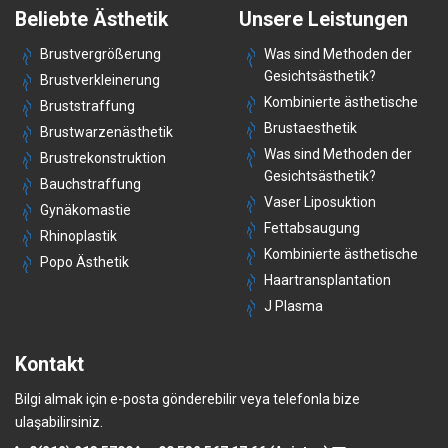
Beliebte Ästhetik
Unsere Leistungen
Brustvergrößerung
Was sind Methoden der
Gesichtsästhetik?
Brustverkleinerung
Kombinierte ästhetische
Bruststraffung
Brustaesthetik
Brustwarzenästhetik
Was sind Methoden der
Brustrekonstruktion
Gesichtsästhetik?
Bauchstraffung
Vaser Liposuktion
Gynäkomastie
Fettabsaugung
Rhinoplastik
Kombinierte ästhetische
Popo Ästhetik
Haartransplantation
J Plasma
Kontakt
Bilgi almak için e-posta gönderebilir veya telefonla bize
ulaşabilirsiniz.