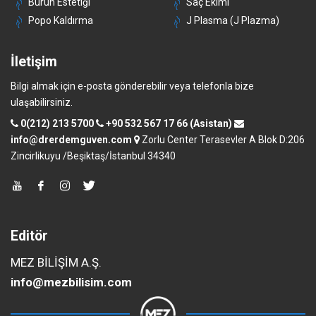
Burun Estetiği
Saç Ekimi
Popo Kaldırma
J Plasma (J Plazma)
İletişim
Bilgi almak için e-posta gönderebilir veya telefonla bize
ulaşabilirsiniz.
0(212) 213 5700
+90 532 567 17 66 (Asistan)
info@drerdemguven.com
Zorlu Center Terasevler A Blok D:206
Zincirlikuyu /Beşiktaş/İstanbul 34340
Editör
MEZ BİLİŞİM A.Ş.
info@mezbilisim.com