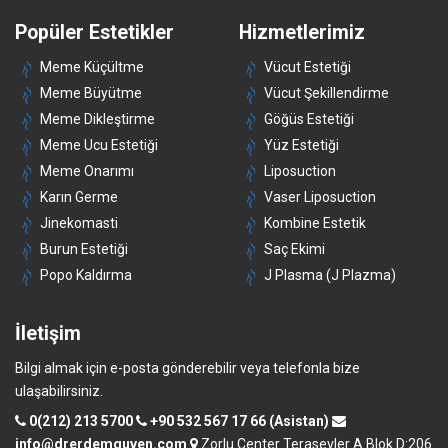
Popüler Estetikler
Hizmetlerimiz
Meme Küçültme
Vücut Estetiği
Meme Büyütme
Vücut Şekillendirme
Meme Dikleştirme
Göğüs Estetiği
Meme Ucu Estetiği
Yüz Estetiği
Meme Onarımı
Liposuction
Karın Germe
Vaser Liposuction
Jinekomasti
Kombine Estetik
Burun Estetiği
Saç Ekimi
Popo Kaldırma
J Plasma (J Plazma)
İletişim
Bilgi almak için e-posta gönderebilir veya telefonla bize
ulaşabilirsiniz.
0(212) 213 5700
+90 532 567 17 66 (Asistan)
info@drerdemguven.com
Zorlu Center Terasevler A Blok D:206