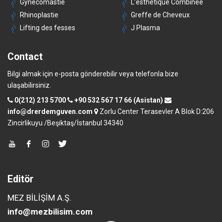
Gynécomastie
L’esthétique Combinée
Rhinoplastie
Greffe de Cheveux
Lifting des fesses
J Plasma
Contact
Bilgi almak için e-posta gönderebilir veya telefonla bize
ulaşabilirsiniz.
0(212) 213 5700
+90 532 567 17 66 (Asistan)
info@drerdemguven.com
Zorlu Center Terasevler A Blok D:206
Zincirlikuyu /Beşiktaş/İstanbul 34340
Editör
MEZ BİLİŞİM A.Ş.
info@mezbilisim.com