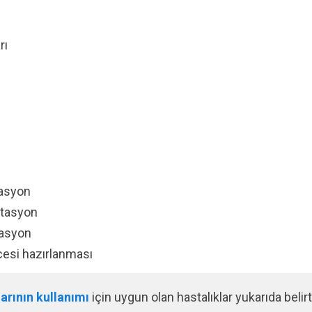
rı
tasyon
itasyon
tasyon
cesi hazırlanması
arının kullanımı
için uygun olan hastalıklar yukarıda belirti