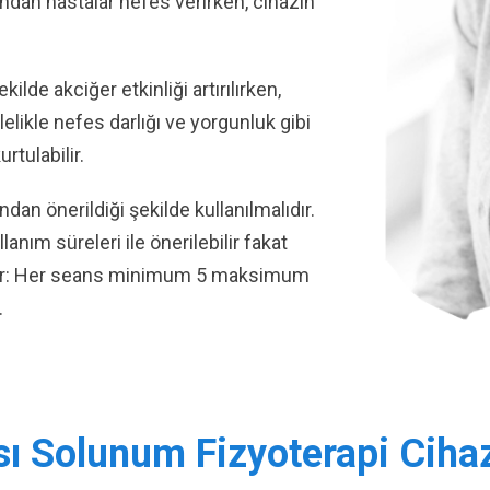
yandan hastalar nefes verirken, cihazın
ilde akciğer etkinliği artırılırken,
lelikle nefes darlığı ve yorgunluk gibi
rtulabilir.
ndan önerildiği şekilde kullanılmalıdır.
anım süreleri ile önerilebilir fakat
dedir: Her seans minimum 5 maksimum
.
Solunum Fizyoterapi Cihazı 