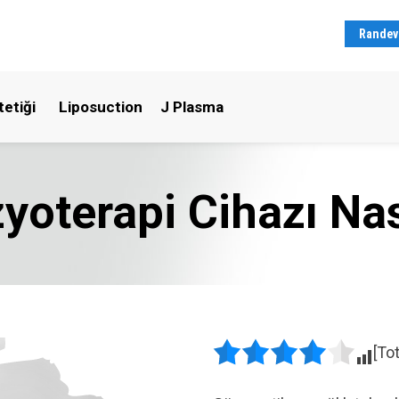
Randev
tetiği
Liposuction
J Plasma
oterapi Cihazı Nası
[To