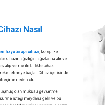
ihazı Nasıl
m fizyoterapi cihazı
, komplike
r cihazın ağızlığını ağızlarına alır ve
s alıp verme ile birlikte cihaz
areket etmeye başlar. Cihaz içerisinde
 titreşime neden olur.
a oluşmuş olan mukusu gevşetme
öksürme isteği meydana gelir ve bu