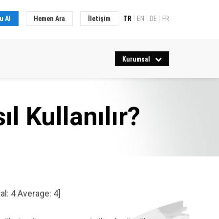
u Al
Hemen Ara
İletişim
TR
EN
DE
FR
Kurumsal
l Kullanılır?
tal:
4
Average:
4
]