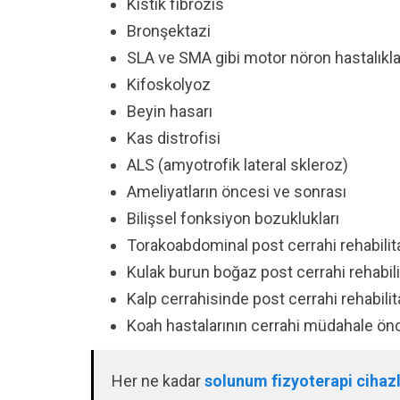
Kistik fibrozis
Bronşektazi
SLA ve SMA gibi motor nöron hastalıkla
Kifoskolyoz
Beyin hasarı
Kas distrofisi
ALS (amyotrofik lateral skleroz)
Ameliyatların öncesi ve sonrası
Bilişsel fonksiyon bozuklukları
Torakoabdominal post cerrahi rehabili
Kulak burun boğaz post cerrahi rehabil
Kalp cerrahisinde post cerrahi rehabili
Koah hastalarının cerrahi müdahale ön
Her ne kadar
solunum fizyoterapi cihazl